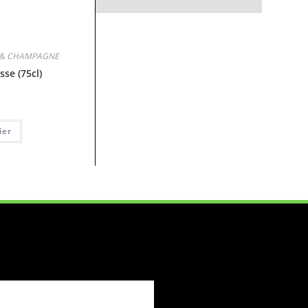
 & CHAMPAGNE
se (75cl)
ier