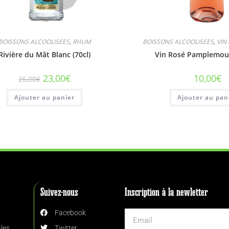
BOISSONS ALCOOLISEES
,
RHUM
BOISSONS ALCOOLISEES
,
VIN
Rivière du Mât Blanc (70cl)
Vin Rosé Pamplemous
23,00
€
10,00
€
26,00
€
Ajouter au panier
Ajouter au pan
Suivez-nous
Inscription à la newletter
Facebook
les
Twitter