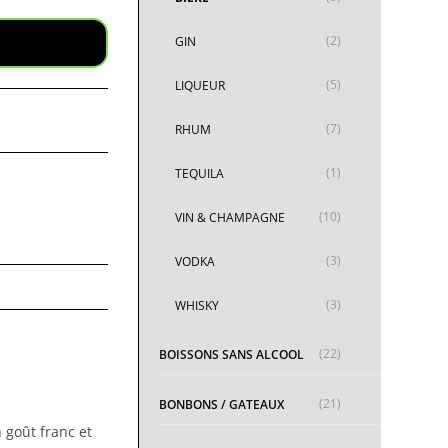
(2)
GIN
(5)
LIQUEUR
(7)
RHUM
(1)
TEQUILA
(10)
VIN & CHAMPAGNE
(3)
VODKA
(3)
WHISKY
(22)
BOISSONS SANS ALCOOL
(21)
BONBONS / GATEAUX
 goût franc et