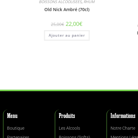
BOISSONS ALCOOLISEES
,
RHUM
Old Nick Ambré (70cl)
22,00
€
25,00
€
Ajouter au panier
Menu
Produits
Informations
Boutique
Les Alcools
Notre Charte
Partenaires
Boissons (Softs)
Mentions Léga