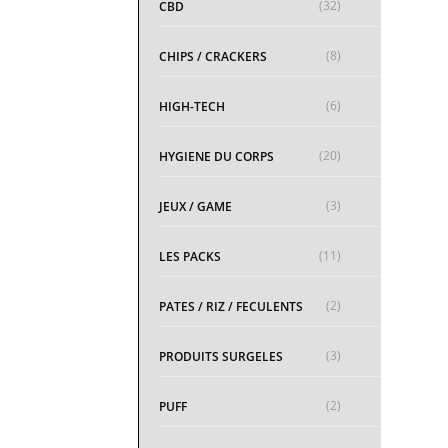
(32)
CBD
(8)
CHIPS / CRACKERS
(6)
HIGH-TECH
(20)
HYGIENE DU CORPS
(3)
JEUX / GAME
(11)
LES PACKS
(2)
PATES / RIZ / FECULENTS
(3)
PRODUITS SURGELES
(2)
PUFF