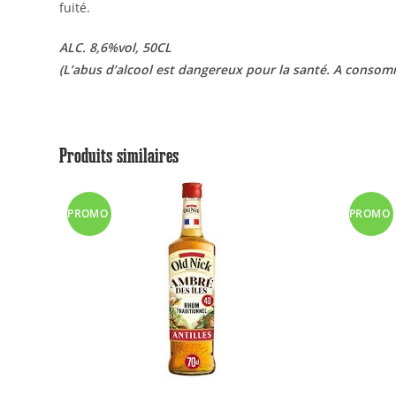
fuité.
ALC. 8,6%vol, 50CL
(L’abus d’alcool est dangereux pour la santé. A conso
Produits similaires
PROMO
PROMO
!
!