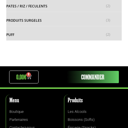
(2)
PATES / RIZ / FECULENTS
(3)
PRODUITS SURGELES
(2)
PUFF
0
0,00
€
COMMANDER
Menu
Produits
Boutique
Les Alcools
Partenaires
Boissons (Softs)
Contactez-nous
Épicerie (Snacks)