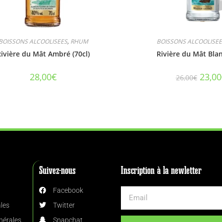
BOISSONS ALCOOLISEES
,
RHUM
BOISSONS ALCOOLISEE
Rivière du Mât Ambré (70cl)
Rivière du Mât Blan
28,00
€
23,00
26,00
€
Suivez-nous
Inscription à la newletter
Facebook
les
Twitter
nérales
Snapchat