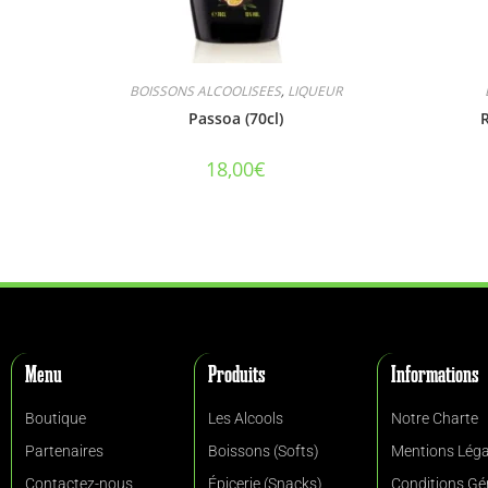
BOISSONS ALCOOLISEES
,
LIQUEUR
Passoa (70cl)
18,00
€
Menu
Produits
Informations
Boutique
Les Alcools
Notre Charte
Partenaires
Boissons (Softs)
Mentions Léga
Contactez-nous
Épicerie (Snacks)
Conditions Gé