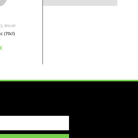
S
,
RHUM
c (70cl)
€