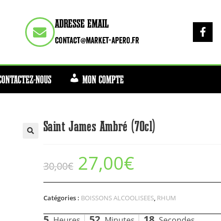
ADRESSE EMAIL
contact@market-apero.fr
CONTACTEZ-NOUS
MON COMPTE
Saint James Ambré (70cl)
27,00
€
30,00
€
Catégories :
BOISSONS ALCOOLISEES
,
RHUM
5
52
18
Heures
Minutes
Secondes