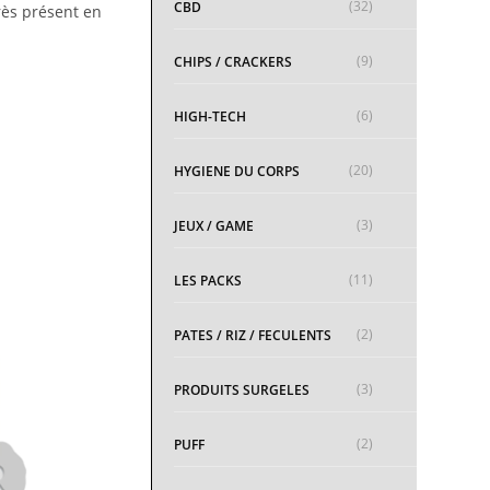
(32)
CBD
ès présent en
(9)
CHIPS / CRACKERS
(6)
HIGH-TECH
(20)
HYGIENE DU CORPS
(3)
JEUX / GAME
(11)
LES PACKS
(2)
PATES / RIZ / FECULENTS
(3)
PRODUITS SURGELES
(2)
PUFF