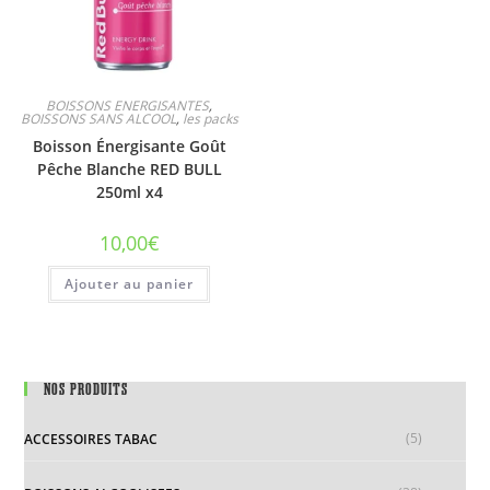
BOISSONS ENERGISANTES
,
BOISSONS SANS ALCOOL
,
les packs
Boisson Énergisante Goût
Pêche Blanche RED BULL
250ml x4
10,00
€
Ajouter au panier
NOS PRODUITS
(5)
ACCESSOIRES TABAC