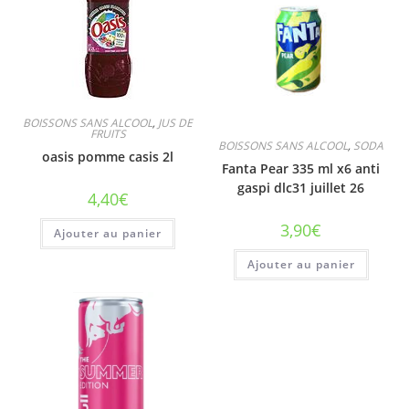
BOISSONS SANS ALCOOL
,
JUS DE
FRUITS
BOISSONS SANS ALCOOL
,
SODA
oasis pomme casis 2l
Fanta Pear 335 ml x6 anti
gaspi dlc31 juillet 26
4,40
€
3,90
€
Ajouter au panier
Ajouter au panier