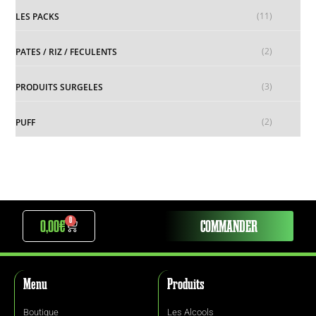
(11)
LES PACKS
(2)
PATES / RIZ / FECULENTS
(3)
PRODUITS SURGELES
(2)
PUFF
0
0,00
€
COMMANDER
Menu
Produits
Boutique
Les Alcools