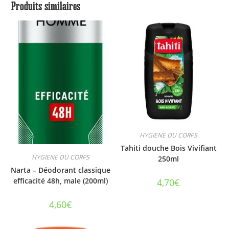
Produits similaires
HYGIENE DU CORPS
Tahiti douche Bois Vivifiant
HYGIENE DU CORPS
250ml
Narta – Déodorant classique
efficacité 48h, male (200ml)
4,70
€
4,60
€