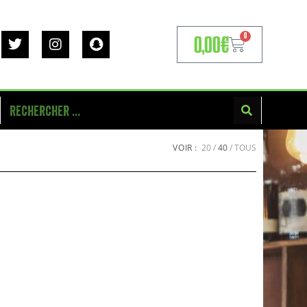
0
0,00
€
VOIR :
20
40
TOUS