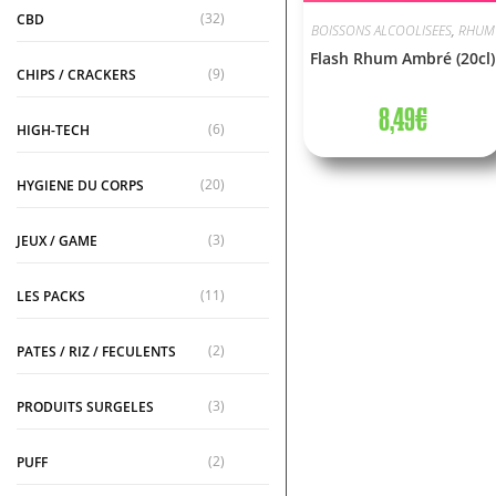
(32)
CBD
BOISSONS ALCOOLISEES
,
RHUM
Flash Rhum Ambré (20cl)
(9)
CHIPS / CRACKERS
8,49
€
(6)
HIGH-TECH
(20)
HYGIENE DU CORPS
(3)
JEUX / GAME
(11)
LES PACKS
(2)
PATES / RIZ / FECULENTS
(3)
PRODUITS SURGELES
(2)
PUFF