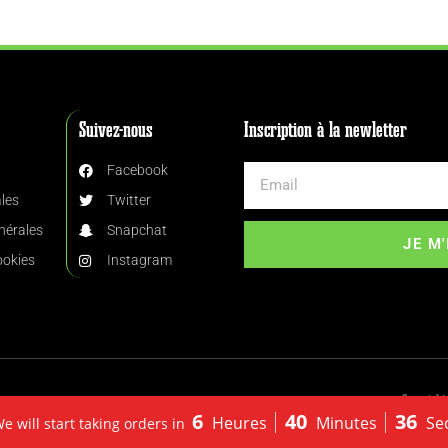
Suivez-nous
Inscription à la newletter
Facebook
les
Twitter
nérales
Snapchat
JE M
ookies
Instagram
Copyright
6
40
36
Heures
Minutes
Se
We will start taking orders in