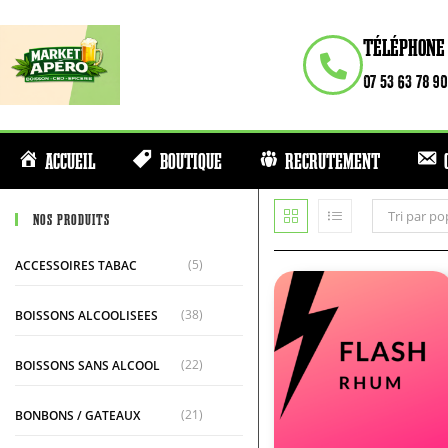
TÉLÉPHONE
07 53 63 78 90
ACCUEIL
BOUTIQUE
RECRUTEMENT
Tri par po
NOS PRODUITS
(5)
ACCESSOIRES TABAC
(38)
BOISSONS ALCOOLISEES
(22)
BOISSONS SANS ALCOOL
(21)
BONBONS / GATEAUX