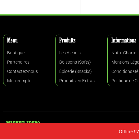
Menu
Produits
Informations
Boutique
Les Alcools
Notre Charte
Partenaires
Boissons (Softs)
Mentions Léga
Contactez-nous
Épicerie (Snacks)
Conditions Gé
Mon compte
Produits en Extras
Politique de C
MARKET APERO
Offline ! 