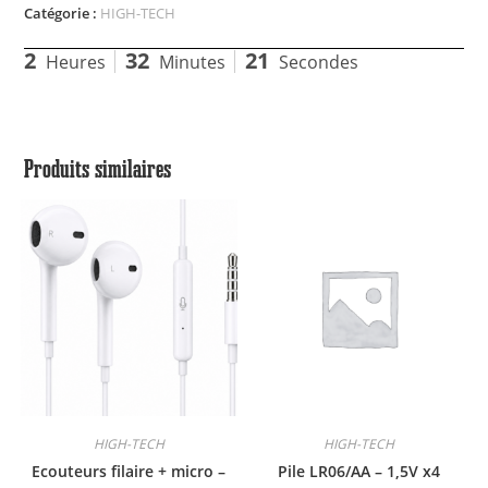
Catégorie :
HIGH-TECH
2
32
20
Heures
Minutes
Secondes
Produits similaires
HIGH-TECH
HIGH-TECH
Ecouteurs filaire + micro –
Pile LR06/AA – 1,5V x4