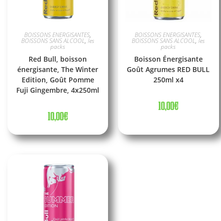
BOISSONS ENERGISANTES
,
BOISSONS ENERGISANTES
,
BOISSONS SANS ALCOOL
,
les
BOISSONS SANS ALCOOL
,
les
packs
packs
Red Bull, boisson
Boisson Énergisante
énergisante, The Winter
Goût Agrumes RED BULL
Edition, Goût Pomme
250ml x4
Fuji Gingembre, 4x250ml
10,00
€
10,00
€