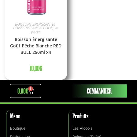
BOISSONS ENERGISANTES
,
BOISSONS SANS ALCOOL
,
les
packs
Boisson Énergisante
Goût Pêche Blanche RED
BULL 250ml x4
10,00
€
0
0,00
€
COMMANDER
Menu
Produits
Boutique
Les Alcools
Partenaires
Boissons (Softs)