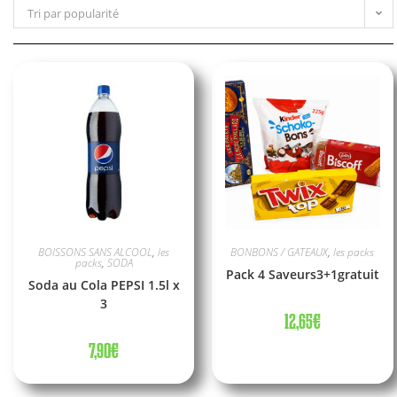
Tri par popularité
BOISSONS SANS ALCOOL
,
les
BONBONS / GATEAUX
,
les packs
packs
,
SODA
Pack 4 Saveurs3+1gratuit
Soda au Cola PEPSI 1.5l x
3
12,65
€
7,90
€