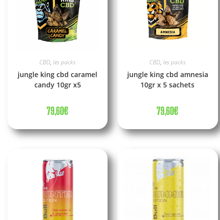
CBD
,
les packs
CBD
,
les packs
jungle king cbd caramel
jungle king cbd amnesia
candy 10gr x5
10gr x 5 sachets
79,60
€
79,60
€