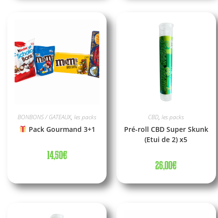
BONBONS / GATEAUX
,
les packs
CBD
,
les packs
Pack Gourmand 3+1
Pré-roll CBD Super Skunk
(Etui de 2) x5
14,50
€
26,00
€