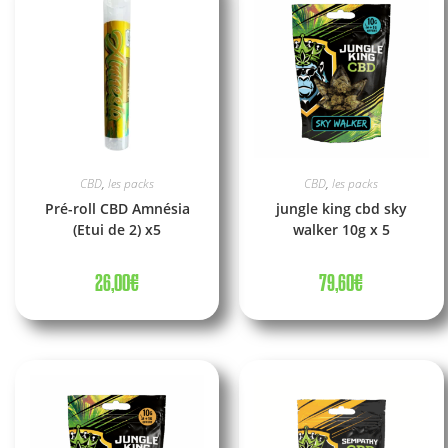
CBD
,
les packs
CBD
,
les packs
Pré-roll CBD Amnésia
jungle king cbd sky
(Etui de 2) x5
walker 10g x 5
26,00
€
79,60
€