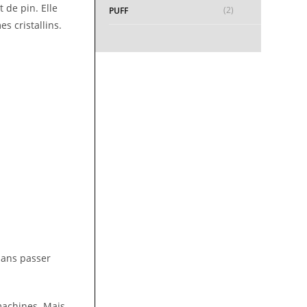
 de pin. Elle
(2)
PUFF
s cristallins.
sans passer
machines. Mais