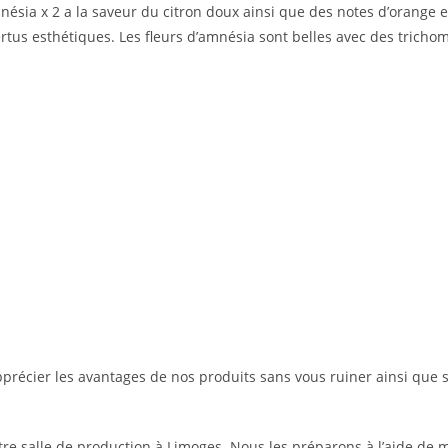
mnésia x 2 a la saveur du citron doux ainsi que des notes d’orange et
tus esthétiques. Les fleurs d’amnésia sont belles avec des trichome
pprécier les avantages de nos produits sans vous ruiner ainsi que 
e salle de production à Limoges. Nous les préparons à l’aide de 