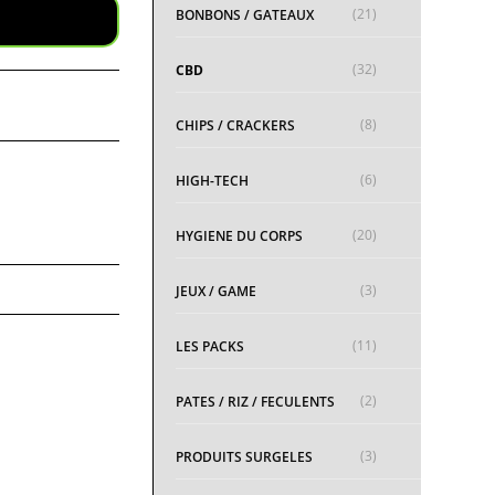
(21)
BONBONS / GATEAUX
(32)
CBD
(8)
CHIPS / CRACKERS
(6)
HIGH-TECH
(20)
HYGIENE DU CORPS
(3)
JEUX / GAME
(11)
LES PACKS
(2)
PATES / RIZ / FECULENTS
(3)
PRODUITS SURGELES