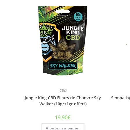
CBD
Jungle King CBD Fleurs de Chanvre Sky
Sempathy 
Walker (10gr+1gr offert)
19,90
€
Ajouter au panier