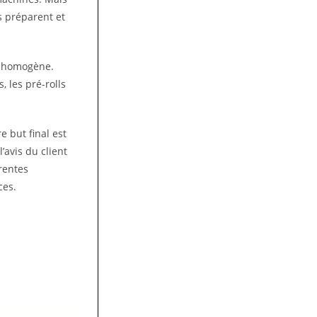
es préparent et
t homogène.
 les pré-rolls
e but final est
’avis du client
rentes
ces.