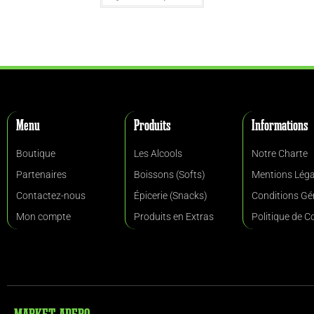
Menu
Produits
Informations
Boutique
Les Alcools
Notre Charte
Partenaires
Boissons (Softs)
Mentions Léga
Contactez-nous
Épicerie (Snacks)
Conditions Gé
Mon compte
Produits en Extras
Politique de C
MARKET APERO