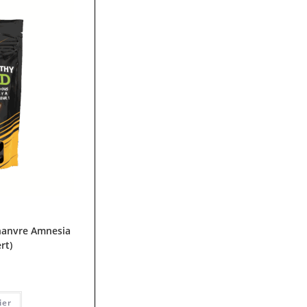
hanvre Amnesia
rt)
ier