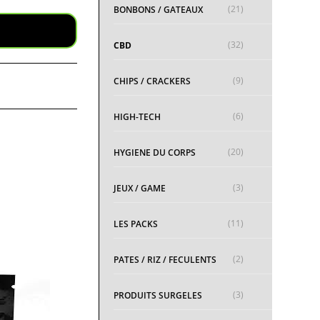
(21)
BONBONS / GATEAUX
(32)
CBD
(9)
CHIPS / CRACKERS
(6)
HIGH-TECH
(20)
HYGIENE DU CORPS
(3)
JEUX / GAME
(11)
LES PACKS
(2)
PATES / RIZ / FECULENTS
(3)
PRODUITS SURGELES