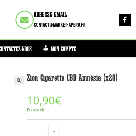
ADRESSE EMAIL
contact@market-apero.fr
CONTACTEZ-NOUS
MON COMPTE
Zion Cigarette CBD Amnésia (x20)
10,90
€
En stock
-
+