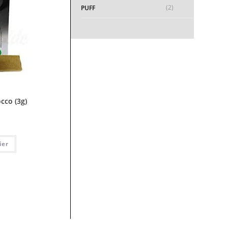
(2)
PUFF
cco (3g)
ier