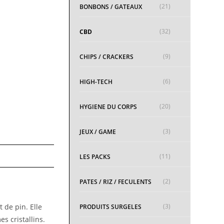
(21)
BONBONS / GATEAUX
(32)
CBD
(9)
CHIPS / CRACKERS
(6)
HIGH-TECH
(20)
HYGIENE DU CORPS
(3)
JEUX / GAME
(11)
LES PACKS
(2)
PATES / RIZ / FECULENTS
(3)
 de pin. Elle
PRODUITS SURGELES
s cristallins.