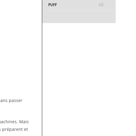
(2)
PUFF
sans passer
machines. Mais
es préparent et