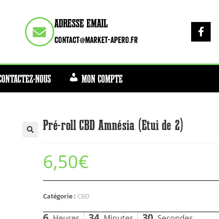
ADRESSE EMAIL
contact@market-apero.fr
CONTACTEZ-NOUS
MON COMPTE
Pré-roll CBD Amnésia (Etui de 2)
6,50
€
Catégorie :
CBD
6
34
29
Heures
Minutes
Secondes