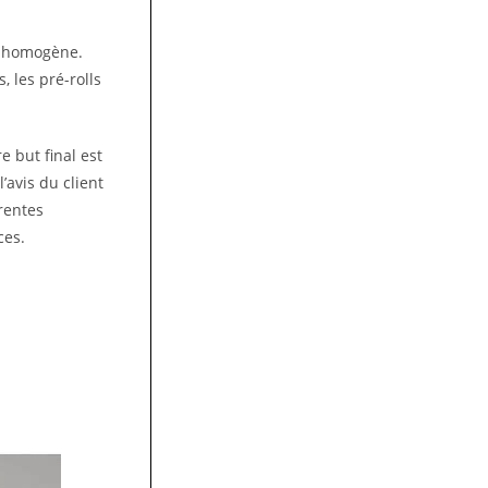
t homogène.
 les pré-rolls
e but final est
’avis du client
rentes
ces.