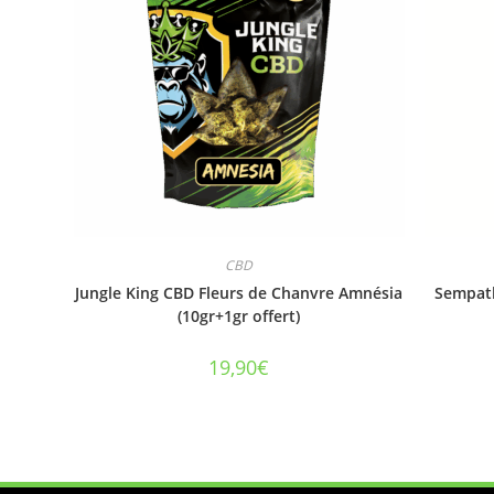
CBD
Jungle King CBD Fleurs de Chanvre Amnésia
Sempath
(10gr+1gr offert)
19,90
€