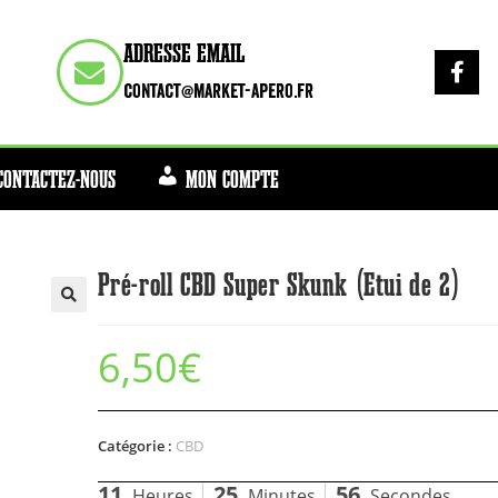
ADRESSE EMAIL
contact@market-apero.fr
CONTACTEZ-NOUS
MON COMPTE
Pré-roll CBD Super Skunk (Etui de 2)
6,50
€
Catégorie :
CBD
11
25
56
Heures
Minutes
Secondes