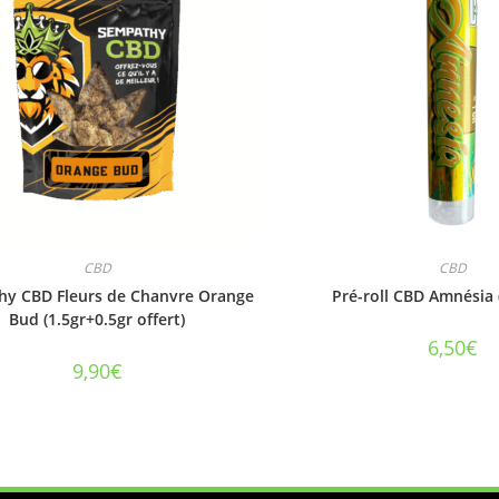
CBD
CBD
y CBD Fleurs de Chanvre Orange
Pré-roll CBD Amnésia (
Bud (1.5gr+0.5gr offert)
6,50
€
9,90
€