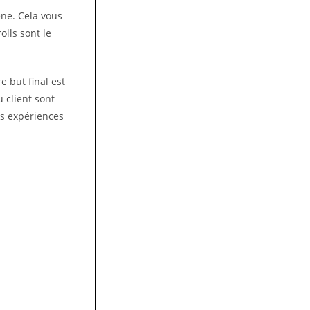
ne. Cela vous
lls sont le
e but final est
u client sont
es expériences