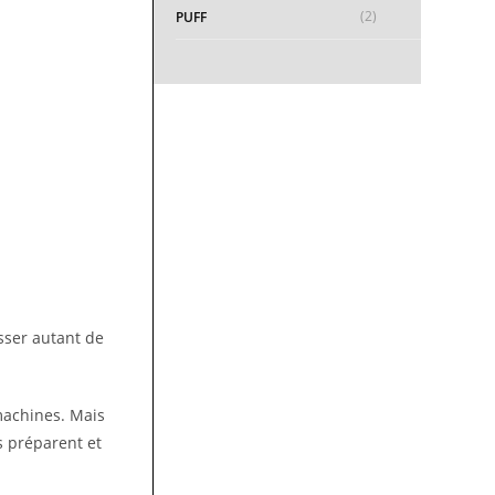
(2)
PUFF
sser autant de
machines. Mais
es préparent et