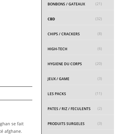
(21)
BONBONS / GATEAUX
(32)
CBD
(8)
CHIPS / CRACKERS
(6)
HIGH-TECH
(20)
HYGIENE DU CORPS
(3)
JEUX / GAME
(11)
LES PACKS
(2)
PATES / RIZ / FECULENTS
(3)
fghan se fait
PRODUITS SURGELES
été afghane.