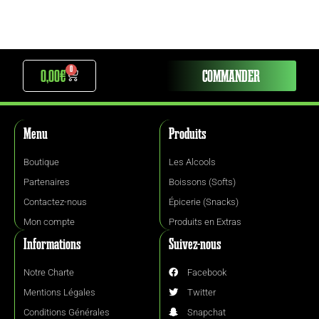
0
0,00
€
COMMANDER
Menu
Produits
Boutique
Les Alcools
Partenaires
Boissons (Softs)
Contactez-nous
Épicerie (Snacks)
Mon compte
Produits en Extras
Informations
Suivez-nous
Notre Charte
Facebook
Mentions Légales
Twitter
Conditions Générales
Snapchat