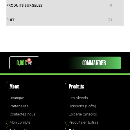
(3)
PRODUITS SURGELES
(2)
PUFF
0
0,00
€
COMMANDER
Menu
Produits
Boutique
Les Alcools
Partenaires
Boissons (Softs)
Contactez-nous
Épicerie (Snacks)
Mon compte
Produits en Extras