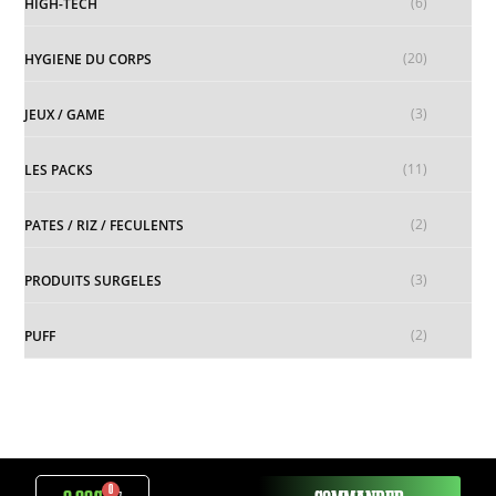
(6)
HIGH-TECH
(20)
HYGIENE DU CORPS
(3)
JEUX / GAME
(11)
LES PACKS
(2)
PATES / RIZ / FECULENTS
(3)
PRODUITS SURGELES
(2)
PUFF
0