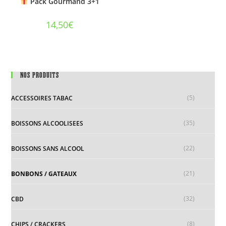
Pack Gourmand 3+1
14,50
€
NOS PRODUITS
(5)
ACCESSOIRES TABAC
(35)
BOISSONS ALCOOLISEES
(22)
BOISSONS SANS ALCOOL
(21)
BONBONS / GATEAUX
(32)
CBD
(8)
CHIPS / CRACKERS