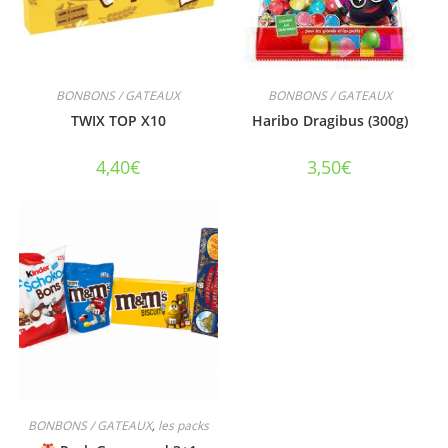
BONBONS / GATEAUX
BONBONS / GATEAUX
TWIX TOP X10
Haribo Dragibus (300g)
4,40
€
3,50
€
BONBONS / GATEAUX
,
les packs