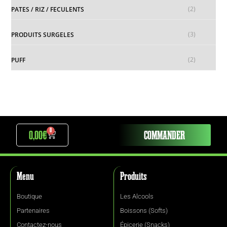
(2)
PATES / RIZ / FECULENTS
(3)
PRODUITS SURGELES
(2)
PUFF
0
0,00
€
COMMANDER
Menu
Produits
Boutique
Les Alcools
Partenaires
Boissons (Softs)
Contactez-nous
Épicerie (Snacks)