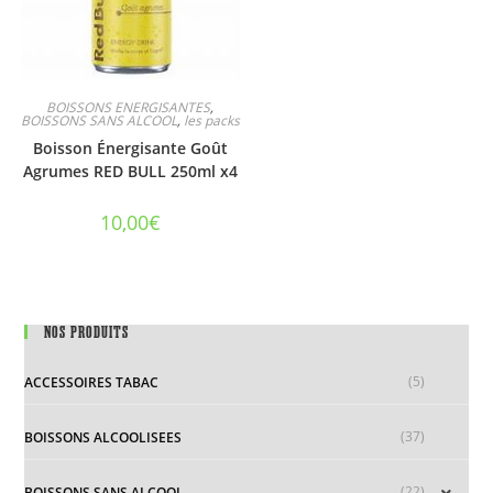
BOISSONS ENERGISANTES
,
BOISSONS SANS ALCOOL
,
les packs
Boisson Énergisante Goût
Agrumes RED BULL 250ml x4
10,00
€
NOS PRODUITS
(5)
ACCESSOIRES TABAC
(37)
BOISSONS ALCOOLISEES
(22)
BOISSONS SANS ALCOOL