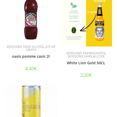
BOISSONS SANS ALCOOL
,
JUS DE
FRUITS
BOISSONS ENERGISANTES
,
oasis pomme casis 2l
BOISSONS SANS ALCOOL
White Lion Gold 50CL
4,40
€
2,00
€