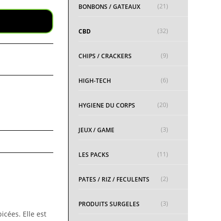
(21)
BONBONS / GATEAUX
(32)
CBD
(9)
CHIPS / CRACKERS
(6)
HIGH-TECH
(20)
HYGIENE DU CORPS
(3)
JEUX / GAME
(11)
LES PACKS
(2)
PATES / RIZ / FECULENTS
(3)
PRODUITS SURGELES
icées. Elle est