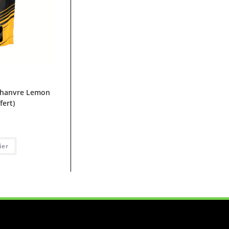
Chanvre Lemon
fert)
ier