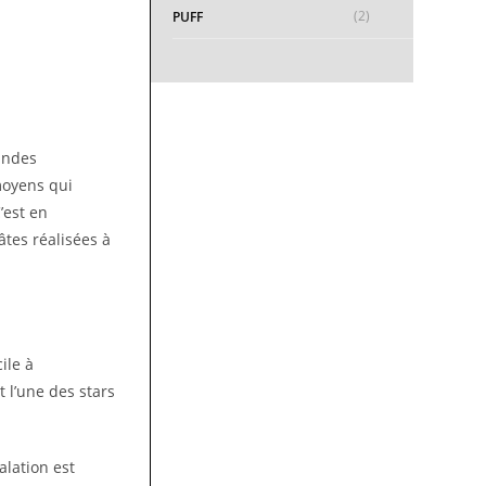
(2)
PUFF
andes
 moyens qui
’est en
tes réalisées à
ile à
 l’une des stars
alation est