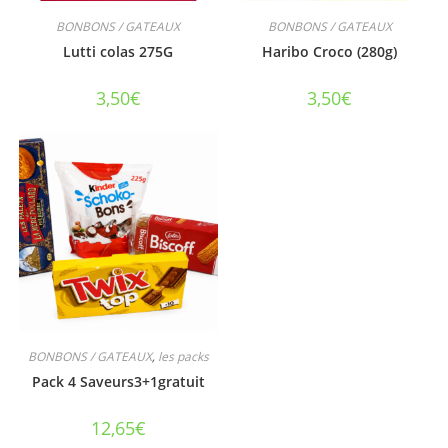
BONBONS / GATEAUX
BONBONS / GATEAUX
Lutti colas 275G
Haribo Croco (280g)
3,50
€
3,50
€
BONBONS / GATEAUX
,
les packs
Pack 4 Saveurs3+1gratuit
12,65
€