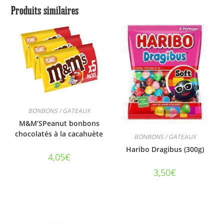
Produits similaires
BONBONS / GATEAUX
M&M’SPeanut bonbons
chocolatés à la cacahuète
BONBONS / GATEAUX
Haribo Dragibus (300g)
4,05
€
3,50
€