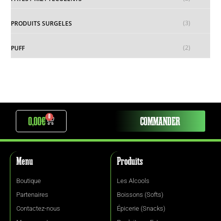
(3)
PRODUITS SURGELES
(2)
PUFF
0
0,00
€
COMMANDER
Menu
Produits
Boutique
Les Alcools
Partenaires
Boissons (Softs)
Contactez-nous
Épicerie (Snacks)